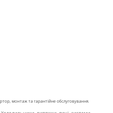
ертор, монтаж та гарантійне обслуговування.
. Холодильники, витяжки, печі, системи