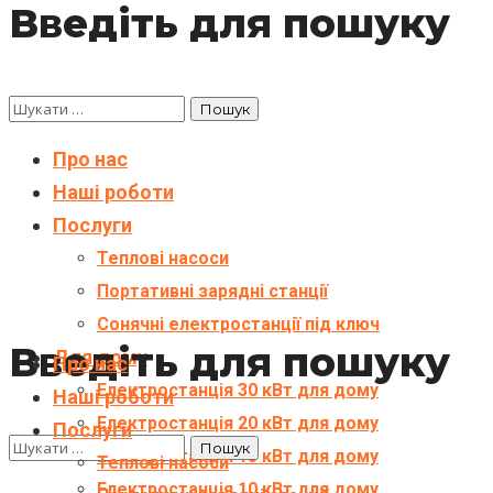
Введіть для пошуку
Про нас
Наші роботи
Послуги
Теплові насоси
Портативні зарядні станції
Сонячні електростанції під ключ
Введіть для пошуку
Для дому
Про нас
Електростанція 30 кВт для дому
Наші роботи
Електростанція 20 кВт для дому
Послуги
Електростанція 15 кВт для дому
Теплові насоси
Електростанція 10 кВт для дому