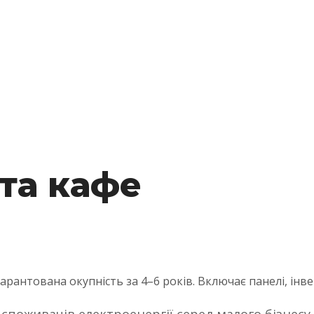
 та кафе
арантована окупність за 4–6 років. Включає панелі, інв
 споживачів електроенергії серед малого бізнесу