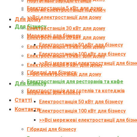
Портативні зарядні станції
Електростанція 5 кВт для дому
Сонячні електростанції під ключ
>>Всі електростанції для дому
Для дому
Для бізнесу
Електростанція 30 кВт для дому
Мережеві для бізнесу
Електростанція 20 кВт для дому
Електростанція 50 кВт для бізнесу
Електростанція 15 кВт для дому
Електростанція 100 кВт для бізнесу
Електростанція 10 кВт для дому
>>Всі мережеві електростанції для бізн
Електростанція 5 кВт для дому
Гібридні для бізнесу
>>Всі електростанції для дому
Електростанція для ресторанів та кафе
Для бізнесу
Електростанція для готелів та котеджів
Мережеві для бізнесу
Статті
Електростанція 50 кВт для бізнесу
Контакти
Електростанція 100 кВт для бізнесу
>>Всі мережеві електростанції для бізн
Гібридні для бізнесу