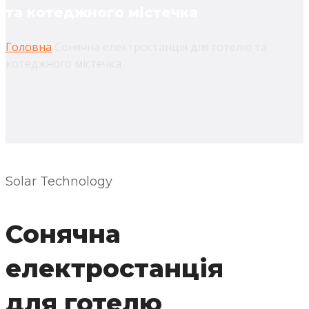
та котеджного містечка
Головна
Сонячна електростанція для готелю та
котеджного містечка
Solar Technology
Сонячна
електростанція
для готелю