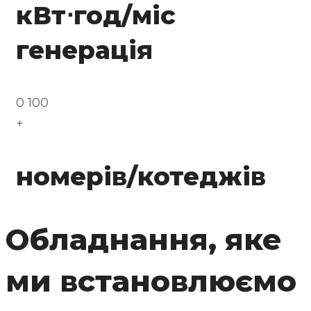
кВт⋅год/міс
генерація
0
100
+
номерів/котеджів
Обладнання, яке
ми встановлюємо