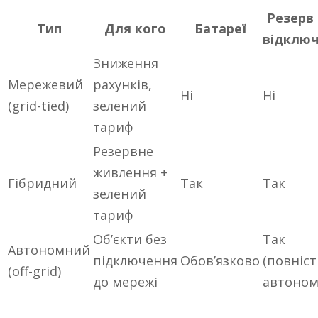
Резерв
Тип
Для кого
Батареї
відключ
Зниження
Мережевий
рахунків,
Ні
Ні
(grid-tied)
зелений
тариф
Резервне
живлення +
Гібридний
Так
Так
зелений
тариф
Об’єкти без
Так
Автономний
підключення
Обов’язково
(повніс
(off-grid)
до мережі
автоном