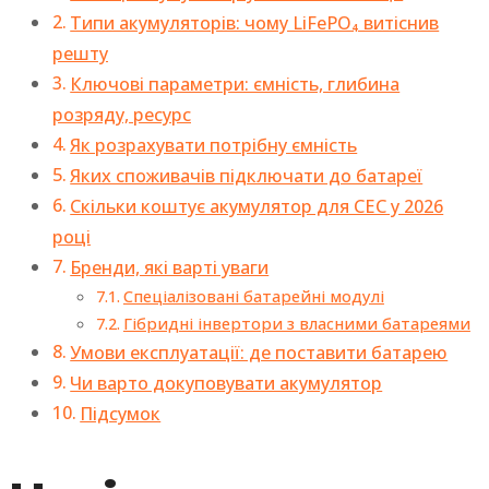
Типи акумуляторів: чому LiFePO₄ витіснив
решту
Ключові параметри: ємність, глибина
розряду, ресурс
Як розрахувати потрібну ємність
Яких споживачів підключати до батареї
Скільки коштує акумулятор для СЕС у 2026
році
Бренди, які варті уваги
Спеціалізовані батарейні модулі
Гібридні інвертори з власними батареями
Умови експлуатації: де поставити батарею
Чи варто докуповувати акумулятор
Підсумок