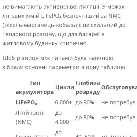
не вимагають активної вентиляції. У межах
літієвих хімій LiFePO₄ безпечніший за NMC
(нікель-марганець-кобальт): не схильний до
теплового розгону, що для батареї в
житловому будинку критично.
Щоб різниця між типами була наочною,
зібрали основні параметри в одну таблицю.
Тип
Глибина
Цикли
Обслуговув
акумулятора
розряду
LiFePO₄
6 000+
до 90%
не потребує
Літій-іонні
до
до 80%
не потребує
(NMC)
4 000
до
Гелеві (GEL)
40–50%
мінімальне