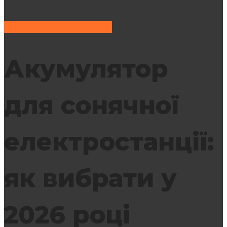
Сонячні електростанції
Акумулятор
для сонячної
електростанції:
як вибрати у
2026 році