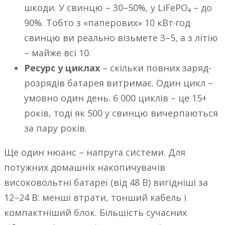
шкоди. У свинцю – 30–50%, у LiFePO₄ – до
90%. Тобто з «паперових» 10 кВт·год
свинцю ви реально візьмете 3–5, а з літію
– майже всі 10.
Ресурс у циклах
– скільки повних заряд-
розрядів батарея витримає. Один цикл –
умовно один день. 6 000 циклів – це 15+
років, тоді як 500 у свинцю вичерпаються
за пару років.
Ще один нюанс – напруга системи. Для
потужних домашніх накопичувачів
високовольтні батареї (від 48 В) вигідніші за
12–24 В: менші втрати, тонший кабель і
компактніший блок. Більшість сучасних