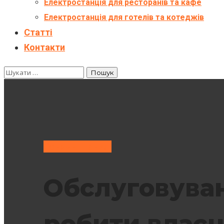
Електростанція для ресторанів та кафе
Електростанція для готелів та котеджів
Статті
Контакти
Сонячні панелі
Обслуговуван