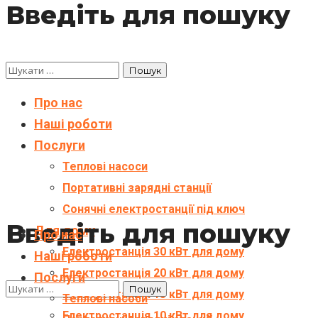
Введіть для пошуку
Про нас
Наші роботи
Послуги
Теплові насоси
Портативні зарядні станції
Сонячні електростанції під ключ
Введіть для пошуку
Для дому
Про нас
Електростанція 30 кВт для дому
Наші роботи
Електростанція 20 кВт для дому
Послуги
Електростанція 15 кВт для дому
Теплові насоси
Електростанція 10 кВт для дому