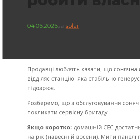
робити власн
04.06.2026
за
solar
Продавці люблять казати, що сонячна с
відділяє станцію, яка стабільно генерує
підозрює.
Розберемо, що з обслуговування соняч
покликати сервісну бригаду.
Якщо коротко:
домашній СЕС достатньо
на рік (навесні й восени). Мити панел