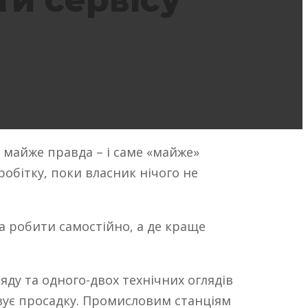
ти сервісу
е майже правда – і саме «майже»
иробітку, поки власник нічого не
а робити самостійно, а де краще
яду та одного-двох технічних оглядів
казує просадку. Промисловим станціям