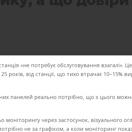
ику, а що довіри
танція «не потребує обслуговування взагалі». Ц
 25 років, від станції, що тихо втрачає 10–15% в
них панелей реально потрібно, що з цього можн
 моніторингу через застосунок, візуального огл
і потрібно не за графіком, а коли моніторинг по