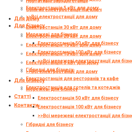
Портативні зарядні станції
Електростанція 5 кВт для дому
Сонячні електростанції під ключ
>>Всі електростанції для дому
Для дому
Для бізнесу
Електростанція 30 кВт для дому
Мережеві для бізнесу
Електростанція 20 кВт для дому
Електростанція 50 кВт для бізнесу
Електростанція 15 кВт для дому
Електростанція 100 кВт для бізнесу
Електростанція 10 кВт для дому
>>Всі мережеві електростанції для бізн
Електростанція 5 кВт для дому
Гібридні для бізнесу
>>Всі електростанції для дому
Електростанція для ресторанів та кафе
Для бізнесу
Електростанція для готелів та котеджів
Мережеві для бізнесу
Статті
Електростанція 50 кВт для бізнесу
Контакти
Електростанція 100 кВт для бізнесу
>>Всі мережеві електростанції для бізн
Гібридні для бізнесу